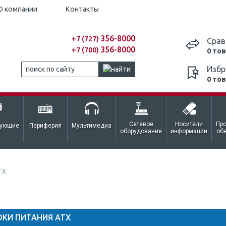
О компании
Контакты
356-8000
+7 (727)
Срав
356-8000
+7 (700)
0 то
Избр
0 то
Сетевое
Носители
Пр
тующие
Периферия
Мультимедиа
оборудование
информации
об
TX
ОКИ ПИТАНИЯ ATX