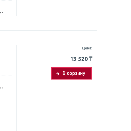
год
Цена:
13 520
₸
В корзину
год