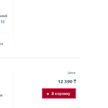
льный
 55
год
Цена:
12 390
₸
В корзину
ия