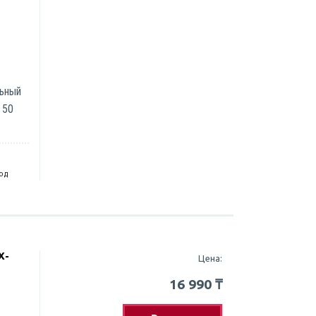
льный
 50
год
X-
Цена:
16 990
₸