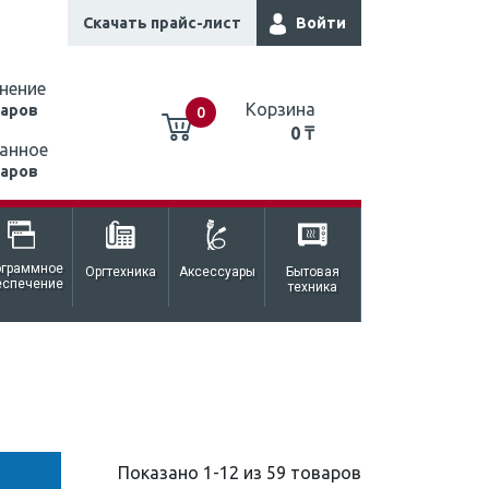
Скачать прайс-лист
Войти
нение
Корзина
варов
0
0 ₸
анное
варов
0 ₸
ограммное
Оргтехника
Аксессуары
Бытовая
еспечение
техника
Показано 1-12 из 59 товаров