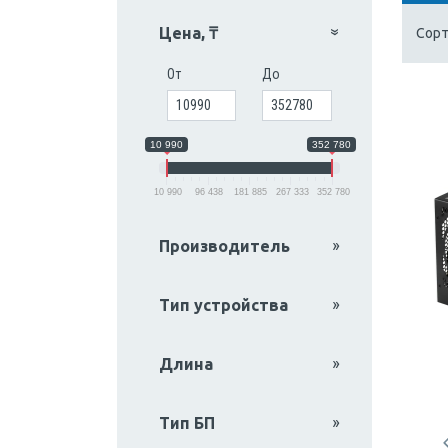
Цена, ₸
Сорт
От
До
10 990
352 780
10 990
96 438
181 885
267 333
352 780
Производитель
Тип устройства
Длина
Тип БП