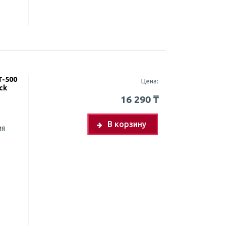
T-500
Цена:
ack
16 290
₸
В корзину
ия