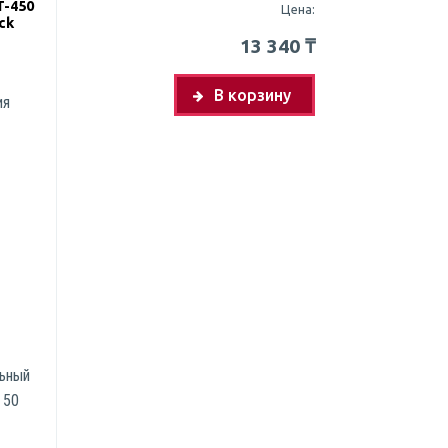
T-450
Цена:
ack
13 340
₸
В корзину
ия
льный
 50