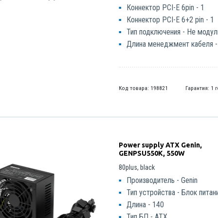
Коннектор PCI-E 6pin - 1
Коннектор PCI-E 6+2 pin - 1
Тип подключения - Не моду
Длина менеджмент кабеля -
Код товара: 198821
Гарантия: 1 
Power supply ATX Genin,
GENPSU550K, 550W
80plus, black
Производитель - Genin
Тип устройства - Блок питан
Длина - 140
Тип БП - ATX