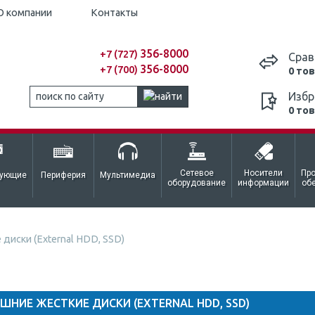
О компании
Контакты
356-8000
+7 (727)
Срав
356-8000
+7 (700)
0 то
Избр
0 то
Сетевое
Носители
Пр
тующие
Периферия
Мультимедиа
оборудование
информации
об
диски (External HDD, SSD)
ШНИЕ ЖЕСТКИЕ ДИСКИ (EXTERNAL HDD, SSD)