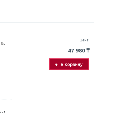
Цена:
SD-
47 980
₸
В корзину
года