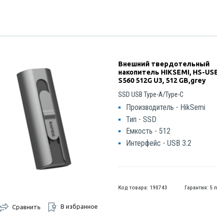
Внешний твердотельный
накопитель HIKSEMI, HS-US
S560 512G U3, 512 GB,grey
SSD USB Type-A/Type-C
Производитель - HikSemi
Тип - SSD
Емкость - 512
Интерфейс - USB 3.2
Код товара: 190743
Гарантия: 5 
В избранное
Сравнить