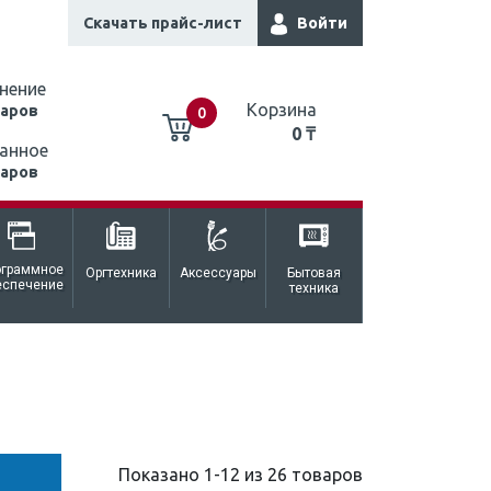
Скачать прайс-лист
Войти
нение
Корзина
варов
0
0 ₸
анное
варов
0 ₸
ограммное
Оргтехника
Аксессуары
Бытовая
еспечение
техника
Показано 1-12 из 26 товаров