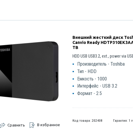
Внешний жесткий диск Tosh
Canvio Ready HDTP310EK3AA
TB
HDD USB USB3.2, ext., power via USB
Производитель - Toshiba
Тип - HDD
Емкость - 1000
Интерфейс - USB 3.2
Формат - 2.5
Код товара: 202408
Гарантия: 1 
В избранное
Сравнить