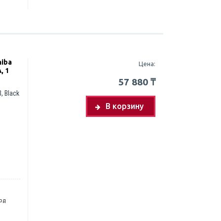
iba
Цена:
, 1
57 880
₸
, Black
В корзину
год