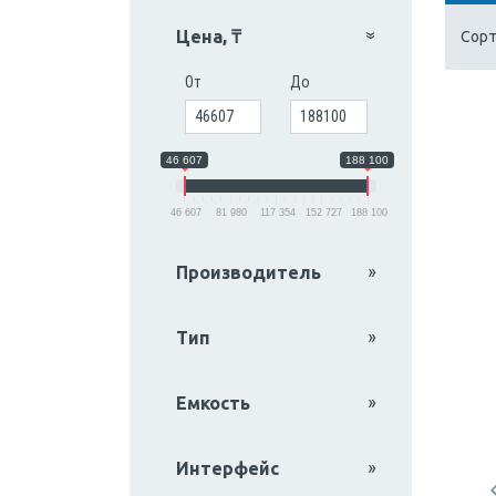
Цена, ₸
Сорт
От
До
46 607
188 100
46 607
81 980
117 354
152 727
188 100
Производитель
Тип
Емкость
Интерфейс