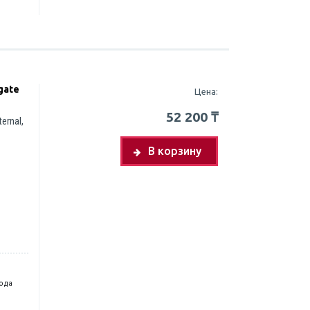
gate
Цена:
52 200
₸
ernal,
В корзину
года