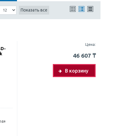
Показать все
Цена:
SD-
ck
46 607
₸
В корзину
года