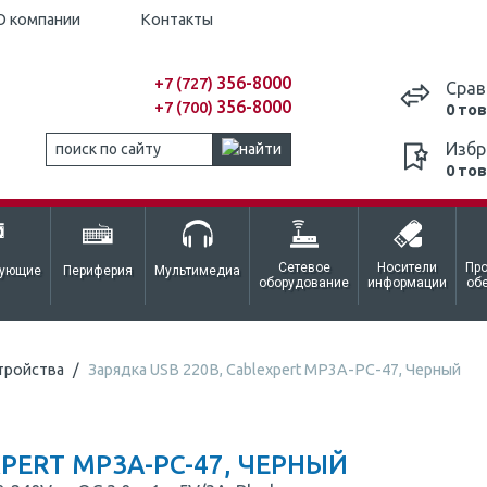
О компании
Контакты
356-8000
+7 (727)
Срав
356-8000
+7 (700)
0 то
Избр
0 то
Сетевое
Носители
Пр
тующие
Периферия
Мультимедиа
оборудование
информации
об
стройства
Зарядка USB 220В, Cablexpert MP3A-PC-47, Черный
XPERT MP3A-PC-47, ЧЕРНЫЙ