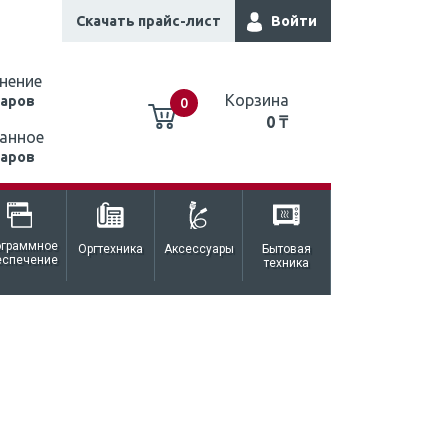
Скачать прайс-лист
Войти
нение
Корзина
варов
0
0 ₸
анное
варов
0 ₸
ограммное
Оргтехника
Аксессуары
Бытовая
еспечение
техника