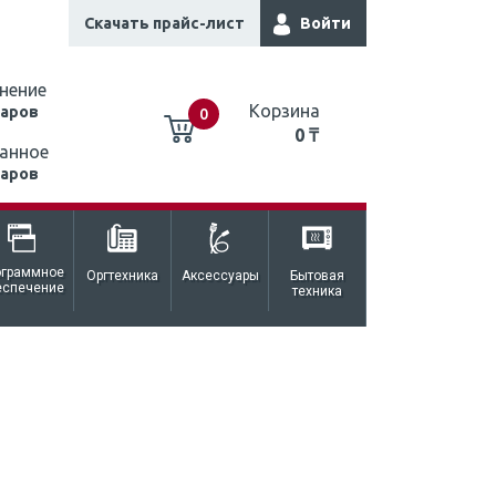
Скачать прайс-лист
Войти
нение
Корзина
варов
0
0 ₸
анное
варов
0 ₸
ограммное
Оргтехника
Аксессуары
Бытовая
еспечение
техника