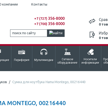
О компании
Контакты
356-8000
+7 (727)
Срав
356-8000
+7 (700)
0 то
Избр
0 то
Сетевое
Носители
Пр
тующие
Периферия
Мультимедиа
оборудование
информации
об
уков
Сумка для ноутбука Hama Montego, 00216440
A MONTEGO, 00216440