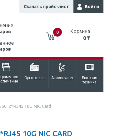
Скачать прайс-лист
Войти
нение
Корзина
варов
0
0 ₸
анное
варов
0 ₸
ограммное
Оргтехника
Аксессуары
Бытовая
еспечение
техника
550, 2*RJ45 10G NIC Card
2*RJ45 10G NIC CARD