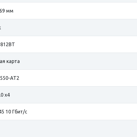
 69 мм
k
9812BT
ая карта
 X550-AT2
.0 x4
45 10 Гбит/с