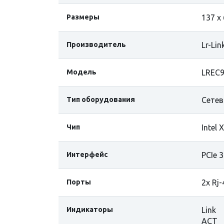
Размеры
137 х
Производитель
Lr-Lin
Модель
LREC
Тип оборудования
Сетев
Чип
Intel
Интерфейс
PCIe 3
Порты
2x Rj-
Индикаторы
Link
ACT