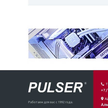
Т
+7 
А
Работаем для вас с 1992 года.
Алм