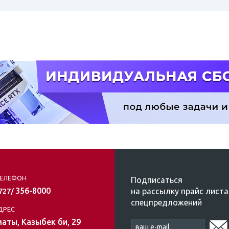
ЕЛЕФОН
Подписаться
356-8000
на рассылку прайс листа
/727/
спецпредложений
ДРЕС
аты, Казыбек би, 29