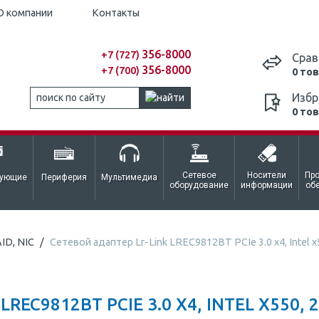
О компании
Контакты
356-8000
+7 (727)
Срав
356-8000
+7 (700)
0 то
Избр
0 то
Сетевое
Носители
Пр
тующие
Периферия
Мультимедиа
оборудование
информации
об
ID, NIC
Сетевой адаптер Lr-Link LREC9812BT PCIe 3.0 x4, Intel x
REC9812BT PCIE 3.0 X4, INTEL X550, 