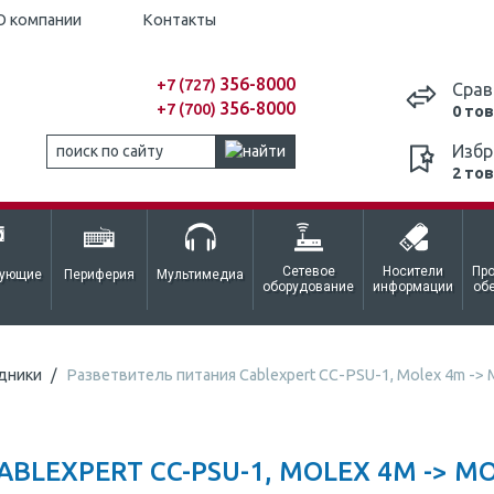
О компании
Контакты
356-8000
+7 (727)
Срав
356-8000
+7 (700)
0 то
Избр
2 то
Сетевое
Носители
Пр
тующие
Периферия
Мультимедиа
оборудование
информации
об
дники
Разветвитель питания Cablexpert CC-PSU-1, Molex 4m -> M
LEXPERT CC-PSU-1, MOLEX 4M -> MOL