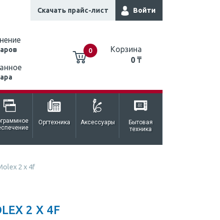
Скачать прайс-лист
Войти
нение
Корзина
варов
0
0 ₸
анное
вара
0 ₸
ограммное
Оргтехника
Аксессуары
Бытовая
еспечение
техника
olex 2 x 4f
EX 2 X 4F