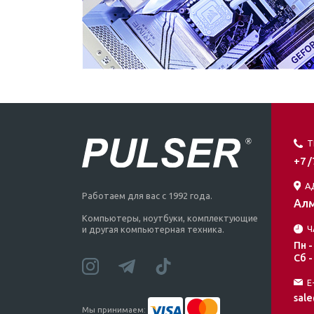
Т
+7 
А
Работаем для вас с 1992 года.
Алм
Компьютеры, ноутбуки, комплектующие
Ч
и другая компьютерная техника.
Пн -
Сб -
E
sale
Мы принимаем: