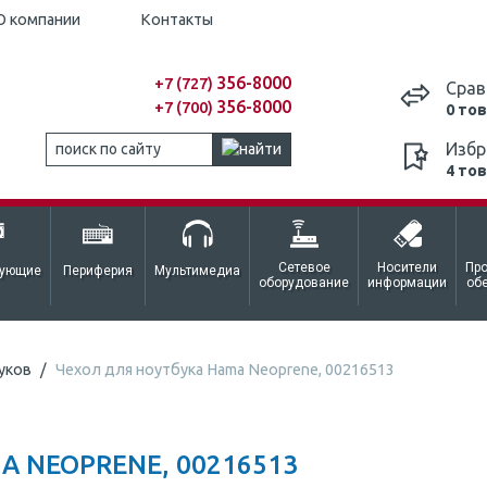
О компании
Контакты
356-8000
+7 (727)
Срав
356-8000
+7 (700)
0 то
Избр
4 то
Сетевое
Носители
Пр
тующие
Периферия
Мультимедиа
оборудование
информации
об
уков
Чехол для ноутбука Hama Neoprene, 00216513
A NEOPRENE, 00216513