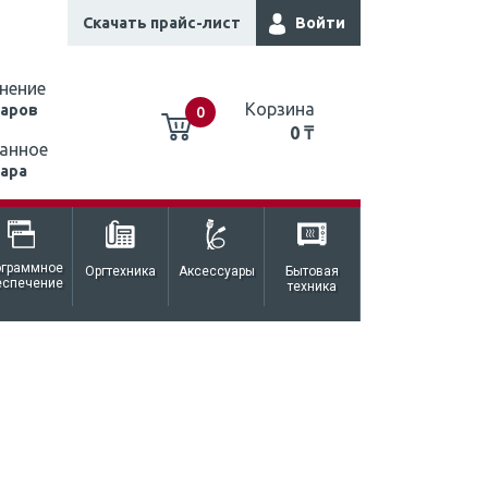
Скачать прайс-лист
Войти
нение
Корзина
варов
0
0 ₸
анное
вара
0 ₸
ограммное
Оргтехника
Аксессуары
Бытовая
еспечение
техника